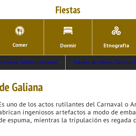
Fiestas
Comer
Dormir
Etnografía
e Interés Turístico Nacional
Fiestas de Interés Turístico 
 de Galiana
Es uno de los actos rutilantes del Carnaval o A
 fabrican ingeniosos artefactos a modo de emba
 espuma, mientras la tripulación es regada c