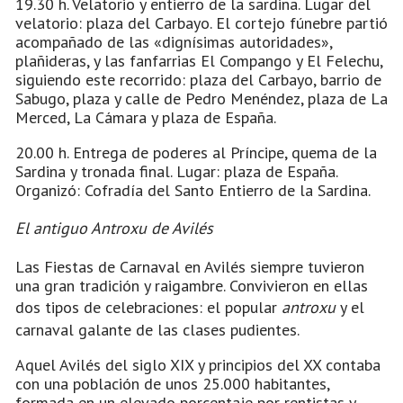
19.30 h. Velatorio y entierro de la sardina. Lugar del
velatorio: plaza del Carbayo. El cortejo fúnebre partió
acompañado de las «dignísimas autoridades»,
plañideras, y las fanfarrias El Compango y El Felechu,
siguiendo este recorrido: plaza del Carbayo, barrio de
Sabugo, plaza y calle de Pedro Menéndez, plaza de La
Merced, La Cámara y plaza de España.
20.00 h. Entrega de poderes al Príncipe, quema de la
Sardina y tronada final. Lugar: plaza de España.
Organizó: Cofradía del Santo Entierro de la Sardina.
El antiguo Antroxu de Avilés
Las Fiestas de Carnaval en Avilés siempre tuvieron
una gran tradición y raigambre. Convivieron en ellas
dos tipos de celebraciones: el popular
antroxu
y el
carnaval galante de las clases pudientes.
Aquel Avilés del siglo XIX y principios del XX contaba
con una población de unos 25.000 habitantes,
formada en un elevado porcentaje por rentistas y