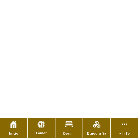
Comer
Inicio
Dormir
Etnografía
+ Info