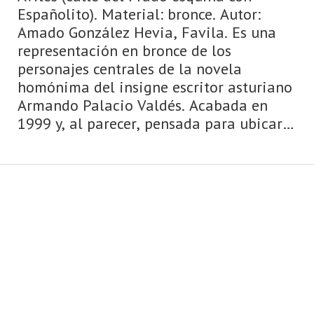
Españolito). Material: bronce. Autor:
Amado González Hevia, Favila. Es una
representación en bronce de los
personajes centrales de la novela
homónima del insigne escritor asturiano
Armando Palacio Valdés. Acabada en
1999 y, al parecer, pensada para ubicarla
en la plaza de España muy cerca de la
embo ...