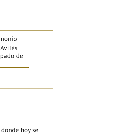
imonio
Avilés |
cipado de
r donde hoy se