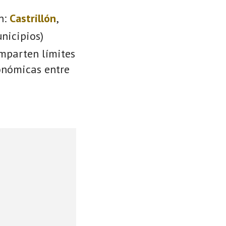
n:
Castrillón
,
nicipios)
omparten límites
conómicas entre