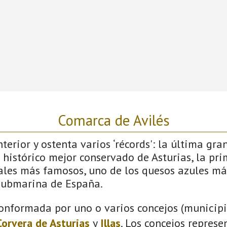
Comarca de Avilés
terior y ostenta varios ‘récords': la última gra
 histórico mejor conservado de Asturias, la pri
vales más famosos, uno de los quesos azules má
submarina de España.
onformada por uno o varios concejos (municipio
Corvera de Asturias
y
Illas
. Los concejos represe