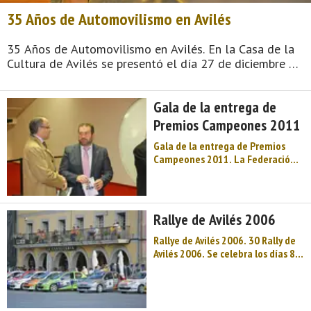
35 Años de Automovilismo en Avilés
35 Años de Automovilismo en Avilés. En la Casa de la
Cultura de Avilés se presentó el día 27 de diciembre de
2011 el libro «35 Años de Automovilismo en Avilés»,
del que es autor Luis Manuel Reyes. ...
Gala de la entrega de
Premios Campeones 2011
Gala de la entrega de Premios
Campeones 2011. La Federación
de Automovilismo del Principado
de Asturias celebró el sábado 26
de febrero, en el Centro Cultural
Internacional de Avilés, la Gala de
Rallye de Avilés 2006
Campeones 2011. La tradicional
fiesta del automovilismo
Rallye de Avilés 2006. 30 Rally de
asturiano tuvo lugar este año en
Avilés 2006. Se celebra los días 8 y
el Centro Cultural Internacional
9 de julio de 2006. CAMPEONATO
de Avilés, que acogió en la tarde-
DE ESPAÑA DE RALLYES DE
noche del sábado 25 de febrero la
ASFALTO. ESCUDERÍA AVILESINA.
entrega de premios a los ...
Clasificación final: 1º DANIEL SOLA