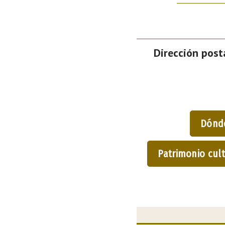
Dirección posta
Dónd
Patrimonio cult