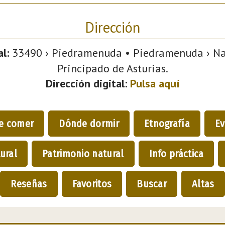
Dirección
l:
33490 › Piedramenuda • Piedramenuda › Nava
Principado de Asturias.
Dirección digital:
Pulsa aquí
e comer
Dónde dormir
Etnografía
Ev
ural
Patrimonio natural
Info práctica
Reseñas
Favoritos
Buscar
Altas