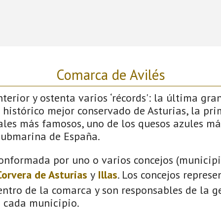
Comarca de Avilés
terior y ostenta varios ‘récords': la última gra
 histórico mejor conservado de Asturias, la pri
vales más famosos, uno de los quesos azules má
submarina de España.
onformada por uno o varios concejos (municipio
Corvera de Asturias
y
Illas
. Los concejos represe
ntro de la comarca y son responsables de la ge
n cada municipio.