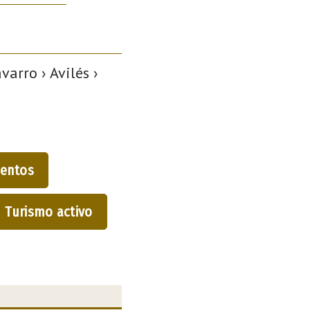
rro › Avilés ›
entos
Turismo activo