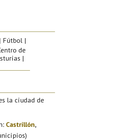
 Fútbol |
Centro de
sturias |
es la ciudad de
n:
Castrillón
,
nicipios)