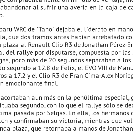
abandonar al sufrir una avería en la caja de c
o.
baru WRC de ´Tano´ dejaba el liderato en manos
ía, que dos tramos antes habían arrebatado co
 plaza al Renault Clio R3 de Jonathan Pérez-En
nal del rallye por disputarse, compuesta por la
lgas, poco más de 20 segundos separaban a los 
o segundo a 12.8 de Félix, el EVO VIII de Manu
eros a 17.2 y el Clio R3 de Fran Cima-Alex Norieg
n emocionante final.
e acortaban aun más en la penúltima especial,
ituaba segundo, con lo que el rallye sólo se d
ltima pasada por Selgas. En ella, los hermanos 
tch y confirmaban su victoria, mientras que vo
nda plaza, que retornaba a manos de Jonathan