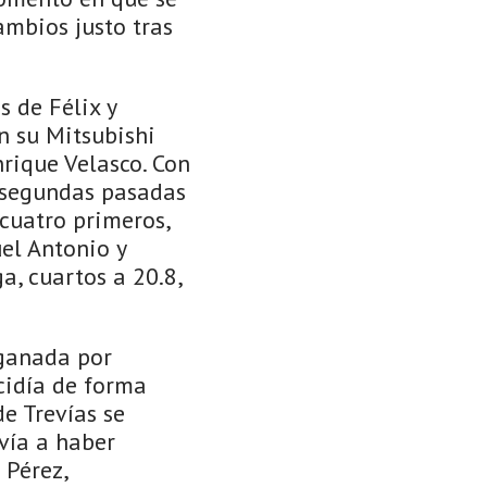
ambios justo tras
 de Félix y
n su Mitsubishi
rique Velasco. Con
s segundas pasadas
cuatro primeros,
el Antonio y
a, cuartos a 20.8,
 ganada por
ecidía de forma
de Trevías se
lvía a haber
 Pérez,