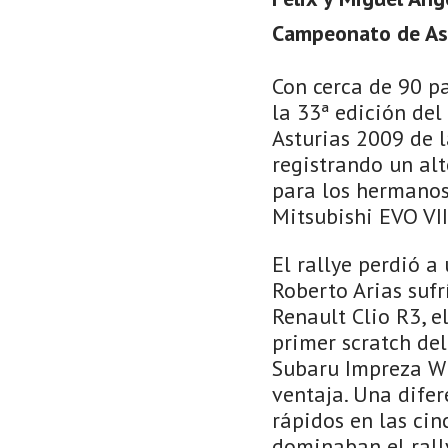
Campeonato de Ast
Con cerca de 90 p
la 33ª edición del
Asturias 2009 de l
registrando un al
para los hermanos
Mitsubishi EVO VII
El rallye perdió a
Roberto Arias suf
Renault Clio R3, e
primer scratch de
Subaru Impreza WR
ventaja. Una dife
rápidos en las cinc
dominaban el rall