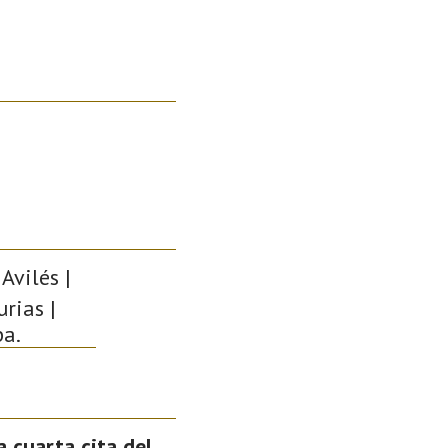
Avilés |
rias |
pa.
a cuarta cita del