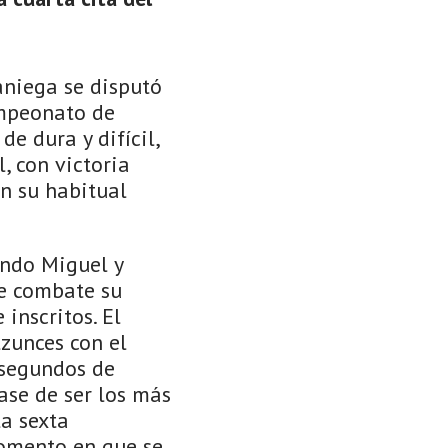
aniega se disputó
ampeonato de
e dura y difícil,
, con victoria
n su habitual
uando Miguel y
de combate su
inscritos. El
zunces con el
 segundos de
se de ser los más
la sexta
omento en que se