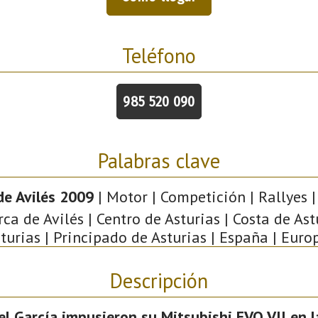
Teléfono
985 520 090
Palabras clave
de Avilés 2009
| Motor | Competición | Rallyes | 
a de Avilés | Centro de Asturias | Costa de Astu
turias | Principado de Asturias | España | Euro
Descripción
el García impusieron su Mitsubishi EVO VII en l