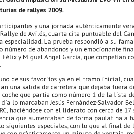
urias de rallyes 2009.
articipantes y una jornada auténticamente ver
 Rallye de Avilés, cuarta cita puntuable del C
a especialidad. La prueba respondió a su fama d
to número de abandonos y un emocionante final
 Félix y Miguel Angel García, que competían co
.
 uno de sus favoritos ya en el tramo inicial, c
rían una salida de carretera que dejaba fuera 
l coche que partía como número 1 de la lista de 
l día lo marcaban Jesús Fernández-Salvador Bel
C, haciéndose con el liderato con cerca de 17
rencia que aumentaban de forma paulatina a ba
o siguientes especiales, con lo que al final de 
ye con prácticamente un minuto de ventaja, m