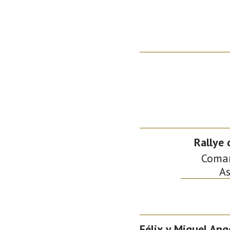
Rallye 
Comarc
As
Félix y Miguel Ang