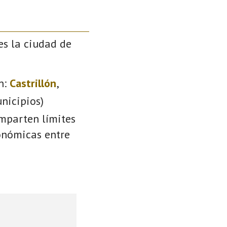
es la ciudad de
n:
Castrillón
,
nicipios)
omparten límites
conómicas entre