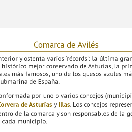
Comarca de Avilés
terior y ostenta varios ‘récords': la última gra
 histórico mejor conservado de Asturias, la pri
vales más famosos, uno de los quesos azules má
submarina de España.
onformada por uno o varios concejos (municipio
Corvera de Asturias
y
Illas
. Los concejos represe
ntro de la comarca y son responsables de la ge
n cada municipio.