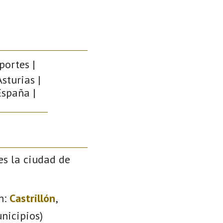
portes |
sturias |
España |
es la ciudad de
n:
Castrillón
,
nicipios)