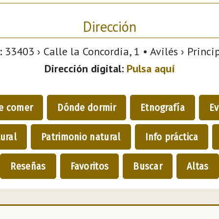
Dirección
:
33403 › Calle la Concordia, 1 • Avilés › Princi
Dirección digital:
Pulsa aquí
e comer
Dónde dormir
Etnografía
Ev
ural
Patrimonio natural
Info práctica
Reseñas
Favoritos
Buscar
Altas