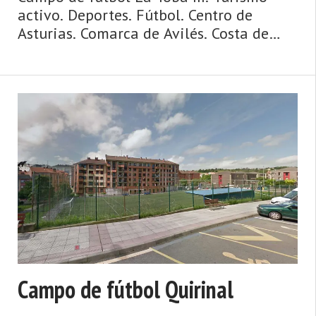
activo. Deportes. Fútbol. Centro de
Asturias. Comarca de Avilés. Costa de
Asturias de Asturias. Centro de Asturias.
Cosmopolita, marinera, medieval,
dinámica y metropolitana, así es la
ciudad de Avilés y su entorno. Un concejo
y una urbe comercial, cosmopolita,
dinámica, metropolitana, de origen
medieval y de gran tradición marinera,
hablamos de Avilés. La villa y capital del
municipio posee un casco histórico ...
Campo de fútbol Quirinal