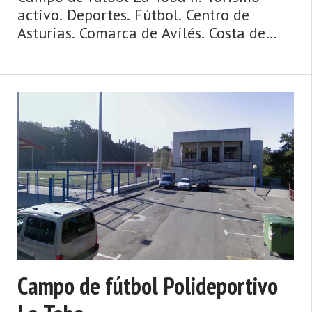
activo. Deportes. Fútbol. Centro de
Asturias. Comarca de Avilés. Costa de
Asturias de Asturias. Centro de Asturias.
Cosmopolita, marinera, medieval,
dinámica y metropolitana, así es la
ciudad de Avilés y su entorno. Un concejo
y una urbe comercial, cosmopolita,
dinámica, metropolitana, de origen
medieval y de gran tradición marinera,
hablamos de Avilés. La villa y capital del
municipio posee un casco histórico ...
Campo de fútbol Polideportivo