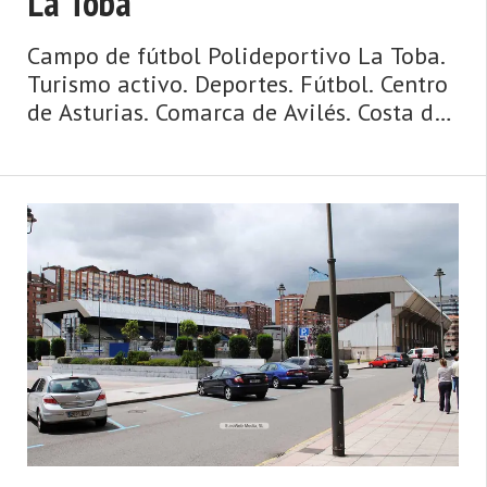
La Toba
Campo de fútbol Polideportivo La Toba.
Turismo activo. Deportes. Fútbol. Centro
de Asturias. Comarca de Avilés. Costa de
Asturias de Asturias. Centro de Asturias.
Cosmopolita, marinera, medieval,
dinámica y metropolitana, así es la
ciudad de Avilés y su entorno. Un concejo
y una urbe comercial, cosmopolita,
dinámica, metropolitana, de origen
medieval y de gran tradición marinera,
hablamos de Avilés. La villa y capital del
municipio posee un casco ...