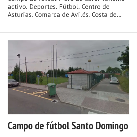
activo. Deportes. Fútbol. Centro de
Asturias. Comarca de Avilés. Costa de
Asturias de Asturias. Centro de Asturias.
Cosmopolita, marinera, medieval,
dinámica y metropolitana, así es la
ciudad de Avilés y su entorno. Un concejo
y una urbe comercial, cosmopolita,
dinámica, metropolitana, de origen
medieval y de gran tradición marinera,
hablamos de Avilés. La villa y capital del
municipio posee un casco históric ...
Campo de fútbol Santo Domingo