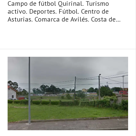
Campo de fútbol Quirinal. Turismo
activo. Deportes. Fútbol. Centro de
Asturias. Comarca de Avilés. Costa de
Asturias de Asturias. Centro de Asturias.
Cosmopolita, marinera, medieval,
dinámica y metropolitana, así es la
ciudad de Avilés y su entorno. Un concejo
y una urbe comercial, cosmopolita,
dinámica, metropolitana, de origen
medieval y de gran tradición marinera,
hablamos de Avilés. La villa y capital del
municipio posee un casco histórico ja ...