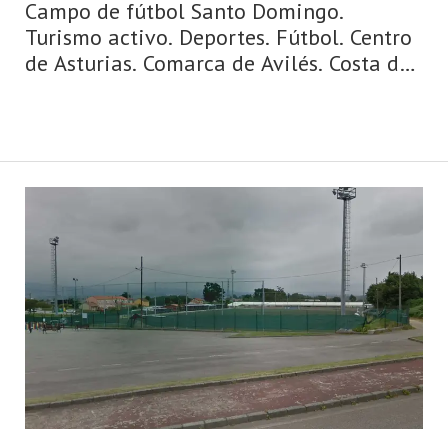
Campo de fútbol Santo Domingo.
Turismo activo. Deportes. Fútbol. Centro
de Asturias. Comarca de Avilés. Costa de
Asturias de Asturias. Centro de Asturias.
Cosmopolita, marinera, medieval,
dinámica y metropolitana, así es la
ciudad de Avilés y su entorno. Un concejo
y una urbe comercial, cosmopolita,
dinámica, metropolitana, de origen
medieval y de gran tradición marinera,
hablamos de Avilés. La villa y capital del
municipio posee un casco históri ...