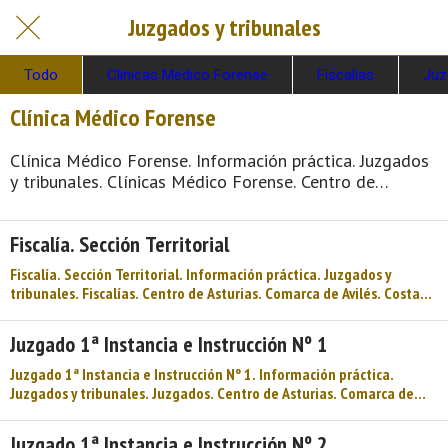
Juzgados y tribunales
Todo
Clínicas Médico Forense
Fiscalías
Juz
Clínica Médico Forense
Clínica Médico Forense. Información práctica. Juzgados
y tribunales. Clínicas Médico Forense. Centro de
Asturias. Comarca de Avilés. Costa de Asturias de
Asturias. Centro de Asturias. Cosmopolita, marinera,
Fiscalía. Sección Territorial
medieval, dinámica y metropolitana, así es la ciudad de
Avilés y su entorno. Un concejo y una urbe comercial,
Fiscalía. Sección Territorial. Información práctica. Juzgados y
cosmopolita, dinámica, metropolitana, de origen
tribunales. Fiscalías. Centro de Asturias. Comarca de Avilés. Costa
medieval y de gran tradición marinera, hablamos de
de Asturias de Asturias. Centro de Asturias. Cosmopolita, marinera,
Avilés. La villa y capital del mun ...
medieval, dinámica y metropolitana, así es la ciudad de Avilés y su
Juzgado 1ª Instancia e Instrucción Nº 1
entorno. Un concejo y una urbe comercial, cosmopolita, dinámica,
metropolitana, de origen medieval y de gran tradición marinera,
Juzgado 1ª Instancia e Instrucción Nº 1. Información práctica.
hablamos de Avilés. La villa y capital del municipio ...
Juzgados y tribunales. Juzgados. Centro de Asturias. Comarca de
Avilés. Costa de Asturias de Asturias. Centro de Asturias.
Cosmopolita, marinera, medieval, dinámica y metropolitana, así es
Juzgado 1ª Instancia e Instrucción Nº 2