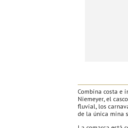
Combina costa e in
Niemeyer, el casco
fluvial, los carna
de la única mina 
La comarca está c