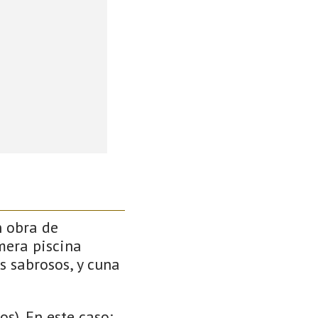
n obra de
mera piscina
s sabrosos, y cuna
s). En este caso: