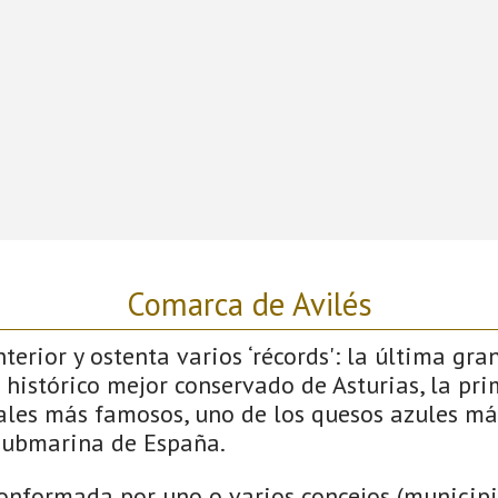
Comarca de Avilés
terior y ostenta varios ‘récords': la última gra
 histórico mejor conservado de Asturias, la pri
vales más famosos, uno de los quesos azules má
submarina de España.
onformada por uno o varios concejos (municipio