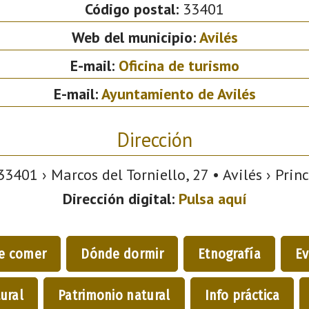
Código postal:
33401
Web del municipio:
Avilés
E-mail:
Oficina de turismo
E-mail:
Ayuntamiento de Avilés
Dirección
3401 › Marcos del Torniello, 27 • Avilés › Prin
Dirección digital:
Pulsa aquí
e comer
Dónde dormir
Etnografía
Ev
ural
Patrimonio natural
Info práctica