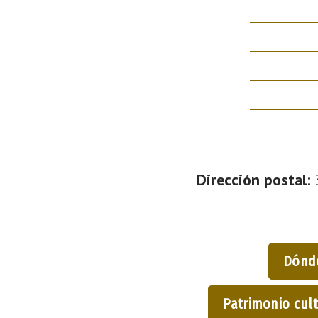
Dirección postal:
3
Dónd
Patrimonio cult