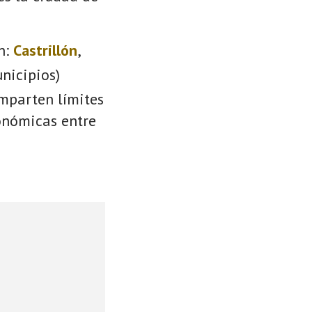
n:
Castrillón
,
nicipios)
omparten límites
conómicas entre