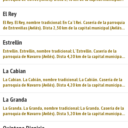
(Avilés) y se encuentra a una altitud de 90 m. Cuenta con 2 viviendas
(la parroquia 284) de las cuales 2 son viviendas principales y 0
El Rey
viviendas no principales. El municipio de Avilés tiene 6 parroquias:
Avilés, Corros, Entreviñas, Laviana, Miranda, Navarro. Los pueblos
El Rey. El Rey, nombre tradicional: En Ca´l Rei. Casería de la parroquia
que ...
de Entreviñas (Avilés). Dista 2,50 km de la capital municipal (Avilés)
y se encuentra a una altitud de 84 m. Cuenta con 8 viviendas (la
parroquia 425) de las cuales 5 son viviendas principales y 3 viviendas
Estrellin
no principales. El municipio de Avilés tiene 6 parroquias: Avilés,
Corros, Entreviñas, Laviana, Miranda, Navarro. Los pueblos que ...
Estrellin. Estrellín, nombre tradicional: L´Estrellín. Casería de la
parroquia de Navarro (Avilés). Dista 4,20 km de la capital municipal
(Avilés) y se encuentra a una altitud de 80 m. Cuenta con 2 viviendas
(la parroquia 717) de las cuales 0 son viviendas principales y 2
La Cabian
viviendas no principales. El municipio de Avilés tiene 6 parroquias:
Avilés, Corros, Entreviñas, Laviana, Miranda, Navarro. Los pueb ...
La Cabian. La Cabián, nombre tradicional: La Cabián. Casería de la
parroquia de Navarro (Avilés). Dista 4,20 km de la capital municipal
(Avilés) y se encuentra a una altitud de 49 m. Cuenta con 33
viviendas (la parroquia 717) de las cuales 28 son viviendas
La Granda
principales y 5 viviendas no principales. El municipio de Avilés tiene
6 parroquias: Avilés, Corros, Entreviñas, Laviana, Miranda, Navarro.
La Granda. La Granda, nombre tradicional: La Granda. Casería de la
Los pueblos q ...
parroquia de Navarro (Avilés). Dista 3,20 km de la capital municipal
(Avilés) y se encuentra a una altitud de 77 m. Cuenta con 34
viviendas (la parroquia 717) de las cuales 27 son viviendas