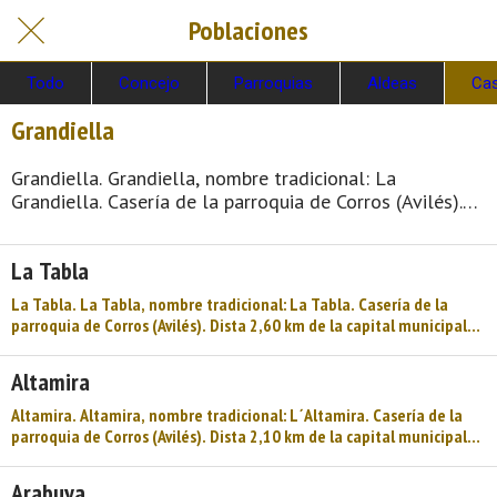
Poblaciones
Todo
Concejo
Parroquias
Aldeas
Cas
Grandiella
Grandiella. Grandiella, nombre tradicional: La
Grandiella. Casería de la parroquia de Corros (Avilés).
Dista 1,60 km de la capital municipal (Avilés) y se
encuentra a una altitud de 40 m. Cuenta con 6
La Tabla
viviendas (la parroquia 284) de las cuales 6 son
viviendas principales y 0 viviendas no principales. El
La Tabla. La Tabla, nombre tradicional: La Tabla. Casería de la
municipio de Avilés tiene 6 parroquias: Avilés, Corros,
parroquia de Corros (Avilés). Dista 2,60 km de la capital municipal
Entreviñas, Laviana, Miranda, Navarro. Los pueblos que
(Avilés) y se encuentra a una altitud de 50 m. Cuenta con 11
form ...
viviendas (la parroquia 284) de las cuales 8 son viviendas principales
Altamira
y 3 viviendas no principales. El municipio de Avilés tiene 6
parroquias: Avilés, Corros, Entreviñas, Laviana, Miranda, Navarro.
Altamira. Altamira, nombre tradicional: L´Altamira. Casería de la
Los pueblos que forman la pa ...
parroquia de Corros (Avilés). Dista 2,10 km de la capital municipal
(Avilés) y se encuentra a una altitud de 38 m. Cuenta con 5 viviendas
(la parroquia 284) de las cuales 4 son viviendas principales y 1
Arabuya