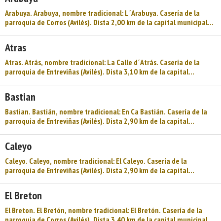
viviendas no principales. El municipio de Avilés tiene 6 parroquias:
Avilés, Corros, Entreviñas, Laviana, Miranda, Navarro. Los pueblos
Arabuya. Arabuya, nombre tradicional: L´Arabuya. Casería de la
que forman ...
parroquia de Corros (Avilés). Dista 2,00 km de la capital municipal
(Avilés) y se encuentra a una altitud de 38 m. Cuenta con 10
viviendas (la parroquia 284) de las cuales 6 son viviendas principales
Atras
y 4 viviendas no principales. El municipio de Avilés tiene 6
parroquias: Avilés, Corros, Entreviñas, Laviana, Miranda, Navarro.
Atras. Atrás, nombre tradicional: La Calle d´Atrás. Casería de la
Los pueblos que forman l ...
parroquia de Entreviñas (Avilés). Dista 3,10 km de la capital
municipal (Avilés) y se encuentra a una altitud de 80 m. Cuenta con
10 viviendas (la parroquia 425) de las cuales 4 son viviendas
Bastian
principales y 6 viviendas no principales. El municipio de Avilés tiene
6 parroquias: Avilés, Corros, Entreviñas, Laviana, Miranda, Navarro.
Bastian. Bastián, nombre tradicional: En Ca Bastián. Casería de la
Lo ...
parroquia de Entreviñas (Avilés). Dista 2,90 km de la capital
municipal (Avilés) y se encuentra a una altitud de 50 m. Cuenta con
15 viviendas (la parroquia 425) de las cuales 10 son viviendas
Caleyo
principales y 5 viviendas no principales. El municipio de Avilés tiene
6 parroquias: Avilés, Corros, Entreviñas, Laviana, Miranda, Navarro.
Caleyo. Caleyo, nombre tradicional: El Caleyo. Casería de la
Los p ...
parroquia de Entreviñas (Avilés). Dista 2,90 km de la capital
municipal (Avilés) y se encuentra a una altitud de 80 m. Cuenta con
4 viviendas (la parroquia 425) de las cuales 3 son viviendas
El Breton
principales y 1 viviendas no principales. El municipio de Avilés tiene
6 parroquias: Avilés, Corros, Entreviñas, Laviana, Miranda, Navarro.
El Breton. El Bretón, nombre tradicional: El Bretón. Casería de la
Los pueblos que forman ...
parroquia de Corros (Avilés). Dista 3,40 km de la capital municipal