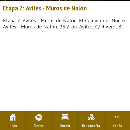
Etapa 7: Avilés - Muros de Nalón
Etapa 7: Avilés - Muros de Nalón. El Camino del Norte.
Avilés - Muros de Nalón: 23.2 km. Avilés: C/ Rivero, Bº
de Sabugo, Plaza del Carbayo, Avda. de Alemania,
cuesta de San Cristóbal y después llegada a Campo del
Conde, en este punto en el cruce, de frente a la
izquierda, para posteriormente seguir a la derecha por
C/ Peñasanta y 200 m. antes de llegar a una
urbanización adentrarse bajando por un camino bo ...
Comer
Inicio
Dormir
Etnografía
+ Info