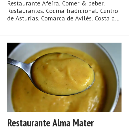
Restaurante Afeira. Comer & beber.
Restaurantes. Cocina tradicional. Centro
de Asturias. Comarca de Avilés. Costa de
Asturias de Asturias. Centro de Asturias.
Cosmopolita, marinera, medieval,
dinámica y metropolitana, así es la
ciudad de Avilés y su entorno. Un concejo
y una urbe comercial, cosmopolita,
dinámica, metropolitana, de origen
medieval y de gran tradición marinera,
hablamos de Avilés. La villa y capital del
municipio posee un casco his ...
Restaurante Alma Mater