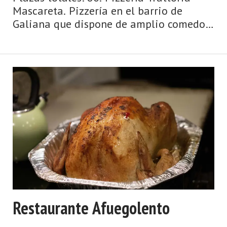
Mascareta. Pizzería en el barrio de
Galiana que dispone de amplio comedor
y terraza. Ofrece las habituales pizzas,
pastas y lasañas además de una pequeña
sección para carnes y pescados. Entre sus
especialidades destacan los ñoquis con
champiñones. Especialidades: Lasagnas;
Pizzas; Pastas frescas; Postres caseros.
Servicios: Bar / Cafetería ...
Restaurante Afuegolento