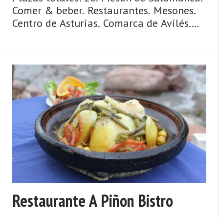
Comer & beber. Restaurantes. Mesones.
Centro de Asturias. Comarca de Avilés.
Costa de Asturias de Asturias. Centro de
Asturias. Cosmopolita, marinera,
medieval, dinámica y metropolitana, así
es la ciudad de Avilés y su entorno. Un
concejo y una urbe comercial,
cosmopolita, dinámica, metropolitana,
de origen medieval y de gran tradición
marinera, hablamos de Avilés. La villa y
capital del mu ...
Restaurante A Piñon Bistro