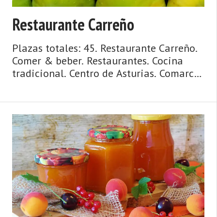
Restaurante Carreño
Plazas totales: 45. Restaurante Carreño.
Comer & beber. Restaurantes. Cocina
tradicional. Centro de Asturias. Comarca
de Avilés. Costa de Asturias de Asturias.
Centro de Asturias. Cosmopolita,
marinera, medieval, dinámica y
metropolitana, así es la ciudad de Avilés
y su entorno. Un concejo y una urbe
comercial, cosmopolita, dinámica,
metropolitana, de origen medieval y de
gran tradición marinera, hablamos de
Avilés. La villa y ca ...