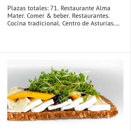
Plazas totales: 71. Restaurante Alma
Mater. Comer & beber. Restaurantes.
Cocina tradicional. Centro de Asturias.
Comarca de Avilés. Costa de Asturias de
Asturias. Centro de Asturias.
Cosmopolita, marinera, medieval,
dinámica y metropolitana, así es la
ciudad de Avilés y su entorno. Un concejo
y una urbe comercial, cosmopolita,
dinámica, metropolitana, de origen
medieval y de gran tradición marinera,
hablamos de Avilés. La villa y ...