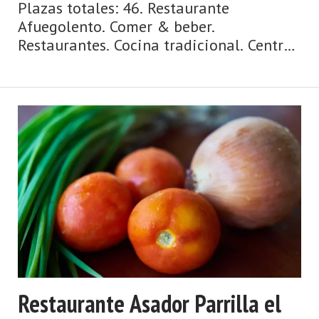
Plazas totales: 46. Restaurante
Afuegolento. Comer & beber.
Restaurantes. Cocina tradicional. Centro
de Asturias. Comarca de Avilés. Costa de
Asturias de Asturias. Centro de Asturias.
Cosmopolita, marinera, medieval,
dinámica y metropolitana, así es la
ciudad de Avilés y su entorno. Un concejo
y una urbe comercial, cosmopolita,
dinámica, metropolitana, de origen
medieval y de gran tradición marinera,
hablamos de Avilés. La villa ...
Restaurante Asador Parrilla el