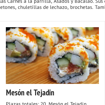
sas Carnes a la parrilla, Asados y Bacalao. Sus 
etones, chuletillas de lechazo, brochetas. Ta
Mesón el Tejadin
Plazas totales: 20. Mesón el Tejadin.