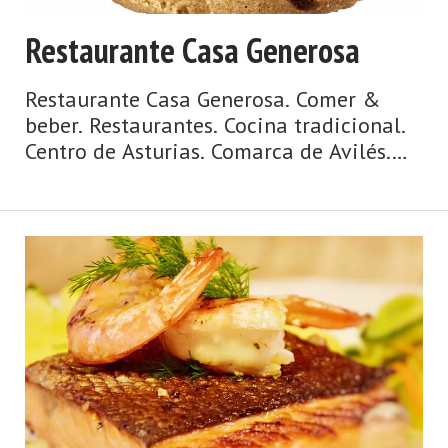
Restaurante Casa Generosa
Restaurante Casa Generosa. Comer &
beber. Restaurantes. Cocina tradicional.
Centro de Asturias. Comarca de Avilés.
Costa de Asturias de Asturias. Centro de
Asturias. Cosmopolita, marinera,
medieval, dinámica y metropolitana, así
es la ciudad de Avilés y su entorno. Un
concejo y una urbe comercial,
cosmopolita, dinámica, metropolitana,
de origen medieval y de gran tradición
marinera, hablamos de Avilés. La villa y
capital del municipio posee un ca ...