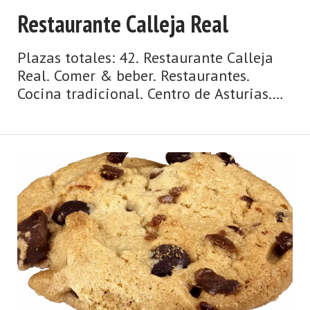
Restaurante Calleja Real
Plazas totales: 42. Restaurante Calleja
Real. Comer & beber. Restaurantes.
Cocina tradicional. Centro de Asturias.
Comarca de Avilés. Costa de Asturias de
Asturias. Centro de Asturias.
Cosmopolita, marinera, medieval,
dinámica y metropolitana, así es la
ciudad de Avilés y su entorno. Un concejo
y una urbe comercial, cosmopolita,
dinámica, metropolitana, de origen
medieval y de gran tradición marinera,
hablamos de Avilés. La villa ...