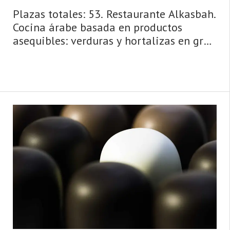
Plazas totales: 53. Restaurante Alkasbah.
Cocina árabe basada en productos
asequibles: verduras y hortalizas en gran
cantidad, frutas, cereales, carnes y aves.
Localizado en pleno centro de
Avilés,cerca del Ayuntamiento y a pocos
metros del Centro Cultural Oscar
Niemeyer, es uno de los máximos
representantes de la cocina marroquí y
del norte de África en Asturias.
Especialidades: Cuscús, cordero, b&# ...