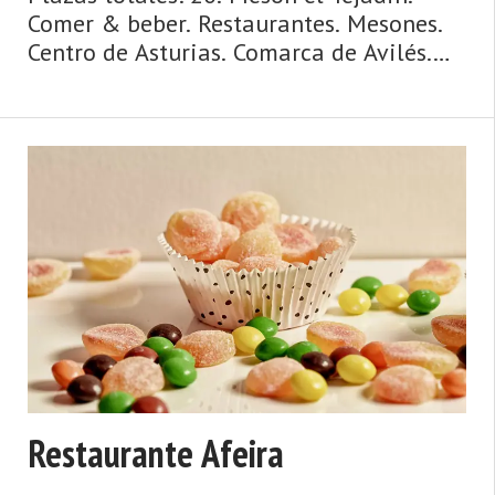
Comer & beber. Restaurantes. Mesones.
Centro de Asturias. Comarca de Avilés.
Costa de Asturias de Asturias. Centro de
Asturias. Cosmopolita, marinera,
medieval, dinámica y metropolitana, así
es la ciudad de Avilés y su entorno. Un
concejo y una urbe comercial,
cosmopolita, dinámica, metropolitana,
de origen medieval y de gran tradición
marinera, hablamos de Avilés. La villa y
capital del muni ...
Restaurante Afeira