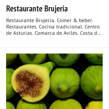
Restaurante Brujeria
Restaurante Brujeria. Comer & beber.
Restaurantes. Cocina tradicional. Centro
de Asturias. Comarca de Avilés. Costa de
Asturias de Asturias. Centro de Asturias.
Cosmopolita, marinera, medieval,
dinámica y metropolitana, así es la
ciudad de Avilés y su entorno. Un concejo
y una urbe comercial, cosmopolita,
dinámica, metropolitana, de origen
medieval y de gran tradición marinera,
hablamos de Avilés. La villa y capital del
municipio posee un casco h ...