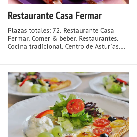
Restaurante Casa Fermar
Plazas totales: 72. Restaurante Casa
Fermar. Comer & beber. Restaurantes.
Cocina tradicional. Centro de Asturias.
Comarca de Avilés. Costa de Asturias de
Asturias. Centro de Asturias.
Cosmopolita, marinera, medieval,
dinámica y metropolitana, así es la
ciudad de Avilés y su entorno. Un concejo
y una urbe comercial, cosmopolita,
dinámica, metropolitana, de origen
medieval y de gran tradición marinera,
hablamos de Avilés. La villa ...