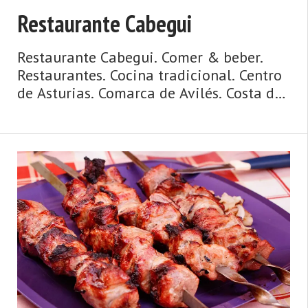
Restaurante Cabegui
Restaurante Cabegui. Comer & beber.
Restaurantes. Cocina tradicional. Centro
de Asturias. Comarca de Avilés. Costa de
Asturias de Asturias. Centro de Asturias.
Cosmopolita, marinera, medieval,
dinámica y metropolitana, así es la
ciudad de Avilés y su entorno. Un concejo
y una urbe comercial, cosmopolita,
dinámica, metropolitana, de origen
medieval y de gran tradición marinera,
hablamos de Avilés. La villa y capital del
municipio posee un casco hi ...