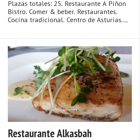
Plazas totales: 25. Restaurante A Piñon
Bistro. Comer & beber. Restaurantes.
Cocina tradicional. Centro de Asturias.
Comarca de Avilés. Costa de Asturias de
Asturias. Centro de Asturias.
Cosmopolita, marinera, medieval,
dinámica y metropolitana, así es la
ciudad de Avilés y su entorno. Un concejo
y una urbe comercial, cosmopolita,
dinámica, metropolitana, de origen
medieval y de gran tradición marinera,
hablamos de Avilés. La vil ...
Restaurante Alkasbah