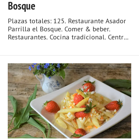
Bosque
Plazas totales: 125. Restaurante Asador
Parrilla el Bosque. Comer & beber.
Restaurantes. Cocina tradicional. Centro
de Asturias. Comarca de Avilés. Costa de
Asturias de Asturias. Centro de Asturias.
Cosmopolita, marinera, medieval,
dinámica y metropolitana, así es la
ciudad de Avilés y su entorno. Un concejo
y una urbe comercial, cosmopolita,
dinámica, metropolitana, de origen
medieval y de gran tradición marinera,
hablamos de Av ...