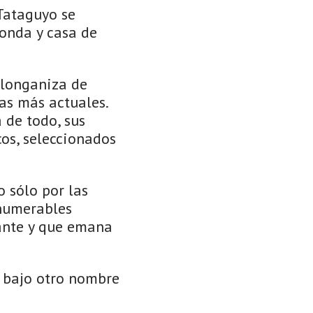
 Tataguyo se
onda y casa de
 longaniza de
tas más actuales.
 de todo, sus
os, seleccionados
o sólo por las
nnumerables
rante y que emana
 bajo otro nombre