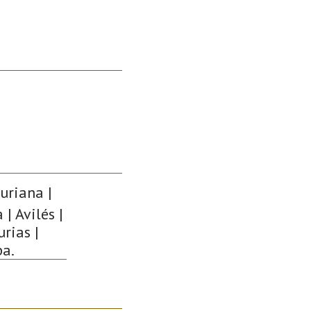
uriana |
| Avilés |
rias |
pa.