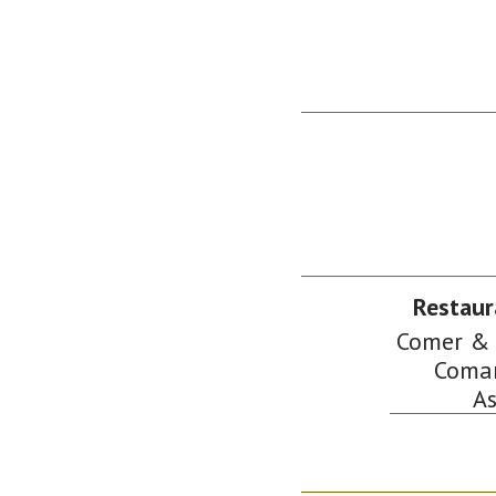
Restaur
Comer & b
Comarc
As