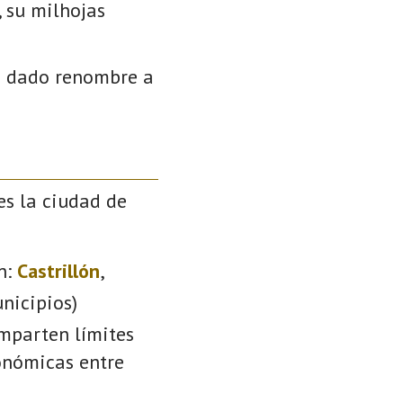
, su milhojas
an dado renombre a
es la ciudad de
n:
Castrillón
,
nicipios)
omparten límites
conómicas entre