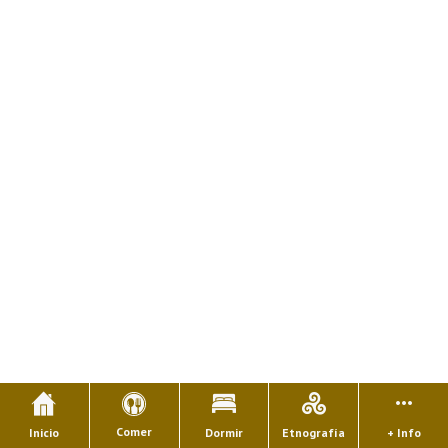
Comer
Inicio
Dormir
Etnografía
+ Info