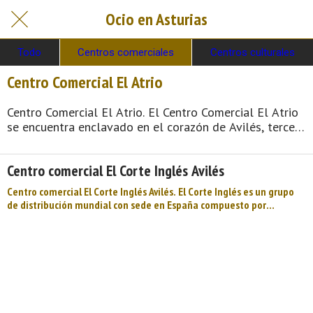
Ocio en Asturias
Todo
Centros comerciales
Centros culturales
Centro Comercial El Atrio
Centro Comercial El Atrio. El Centro Comercial El Atrio
se encuentra enclavado en el corazón de Avilés, tercera
ciudad en importancia del Principado de Asturias,
caracterizada por su elevada densidad de población
Centro comercial El Corte Inglés Avilés
que llega a triplicar las de Oviedo y Gijón. Situado en el
centro neurálgico de la ciudad, forma parte de su eje
Centro comercial El Corte Inglés Avilés. El Corte Inglés es un grupo
más dinámico que articula su zona de expansión
de distribución mundial con sede en España compuesto por
occidental, en continuo crecimiento e ...
empresas de distintos formatos, siendo el principal el de grandes
almacenes, seguido por el de la venta en internet. Asimismo, se
trata de una empresa familiar, al concentrarse la mayor parte de
sus acciones entre familiares del fallecido empresario asturiano
Ramón Areces y César Rodríguez Gon ...