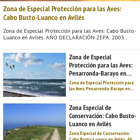
Zona de Especial Protección para las Aves:
Cabo Busto-Luanco en Avilés
Zona de Especial Protección para las Aves: Cabo Busto-
Luanco en Avilés. AÑO DECLARACIÓN ZEPA. 2003
Municipios: Avilés, Castrillón, Cudillero, Gozón, Pravia,
Soto del Barco y Valdés Superficie: 9907 ha Otras
Zona de Especial
figuras de protección: Zona de Especial Conservación de
Cabo Busto Luanco Paisaje Protegido del Cabo Peñas
Protección para las Aves:
Monumento Natural de la Charca de Zeluán y Ensenada
Penarronda-Barayo en
de Llodero Monumento Natural de la ...
Avilés
Zona de Especial Protección para
las Aves: Penarronda-Barayo en
Avilés. AÑO DECLARACIÓN ZEPA.
2003 Municipios: Avilés, Castrillón,
Cudillero, Gozón, Muros del Nalón,
Zona Especial de
Pravia, Soto del Barco y Valdés
Conservación: Cabo Busto-
Superficie: 4267 ha Otras figuras
Luanco en Avilés
de protección: Zona de Especial
Conservación Penaronda - Barayo
Zona Especial de Conservación:
Reserva Natural de Barayo
Cabo Busto-Luanco en Avilés. Año