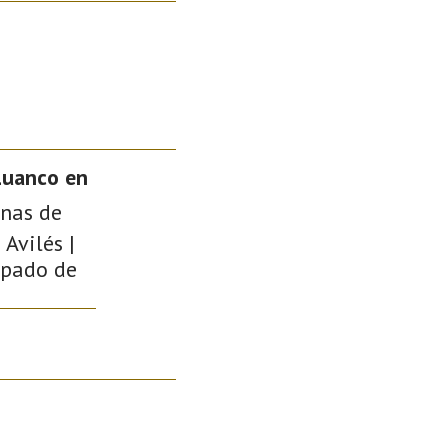
Luanco en
onas de
Avilés |
cipado de