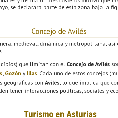
unares y los matorrales costeros motivó que m
yo, se declarara parte de esta zona bajo la fig
Concejo de Avilés
nera, medieval, dinámica y metropolitana, así 
.
cipios) que limitan con el
Concejo de Avilés
so
s
,
Gozón
y
Illas
. Cada uno de estos concejos (mu
s geográficas con
Avilés
, lo que implica que c
eden tener interacciones políticas, sociales y e