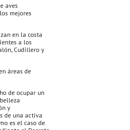
de aves
los mejores
zan en la costa
ientes a los
alón, Cudillero y
en áreas de
cho de ocupar un
 belleza
ón y
s de una activa
omo es el caso de