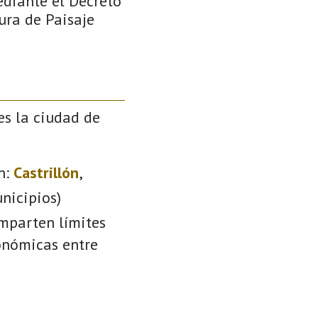
ediante el Decreto
ura de Paisaje
es la ciudad de
n:
Castrillón
,
nicipios)
omparten límites
conómicas entre