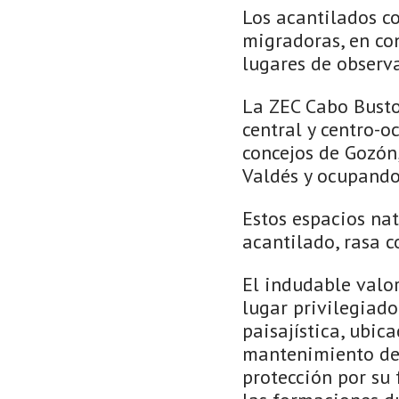
Los acantilados c
migradoras, en co
lugares de observa
La ZEC Cabo Busto
central y centro-o
concejos de Gozón,
Valdés y ocupando 
Estos espacios na
acantilado, rasa c
El indudable valor
lugar privilegiado
paisajística, ubic
mantenimiento de 
protección por su 