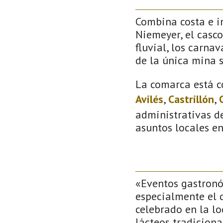
Combina costa e in
Niemeyer, el casco
fluvial, los carna
de la única mina 
La comarca está c
Avilés
,
Castrillón
,
administrativas de
asuntos locales e
«Eventos gastronóm
especialmente el q
celebrado en la l
lácteos tradiciona