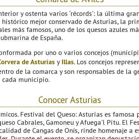
terior y ostenta varios ‘récords': la última gra
 histórico mejor conservado de Asturias, la pri
vales más famosos, uno de los quesos azules má
submarina de España.
onformada por uno o varios concejos (municipio
Corvera de Asturias
y
Illas
. Los concejos represe
ntro de la comarca y son responsables de la ge
n cada municipio.
Conocer Asturias
icos. Festival del Queso: Asturias es famosa p
ueso Cabrales, Gamoneu y Afuega'l Pitu. El Fes
ocalidad de Cangas de Onís, rinde homenaje a e
les. Durante el evento, se organizan degustaci