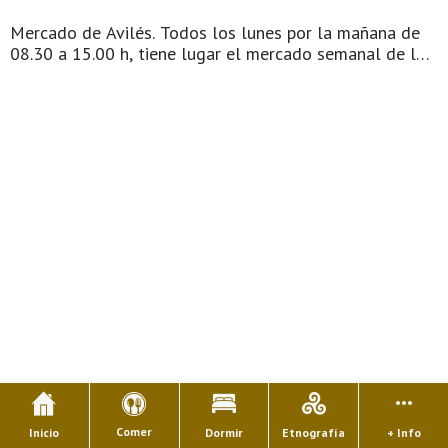
Mercado de Avilés. Todos los lunes por la mañana de
08.30 a 15.00 h, tiene lugar el mercado semanal de la
Villa, instituido hace 500 años por los Reyes Católicos.
Los mercados, por lo general al aire libre, se instalan
en días determinados y en el que se venden artículos
muy diversos, nuevos o usados, a precio menor que el
de los establecimientos comerciales. Tienen puestos de
venta ambulante en los que encontrar todo tip ...
Comer
Inicio
Dormir
Etnografía
+ Info