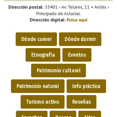
Dirección postal:
33401 › Av. Telares, 11 • Avilés ›
Principado de Asturias.
Dirección digital:
Pulsa aquí
Dónde comer
Dónde dormir
Etnografía
Eventos
Patrimonio cultural
Patrimonio natural
Info práctica
Turismo activo
Reseñas