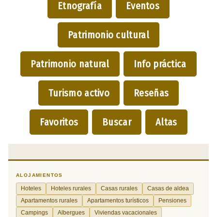
Etnografía
Eventos
Patrimonio cultural
Patrimonio natural
Info práctica
Turismo activo
Reseñas
Favoritos
Buscar
Altas