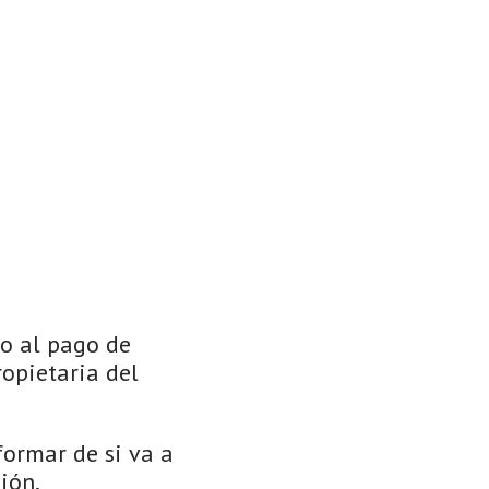
to al pago de
opietaria del
formar de si va a
ión.