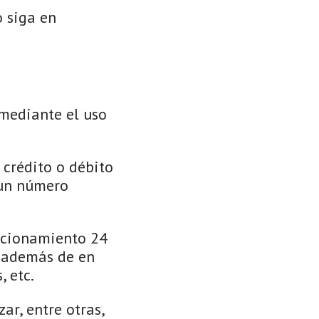
o siga en
mediante el uso
 crédito o débito
 un número
uncionamiento 24
, además de en
, etc.
ar, entre otras,