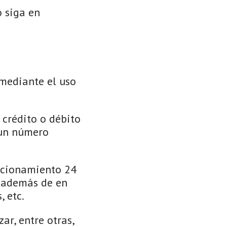
o siga en
mediante el uso
 crédito o débito
 un número
uncionamiento 24
, además de en
, etc.
ar, entre otras,