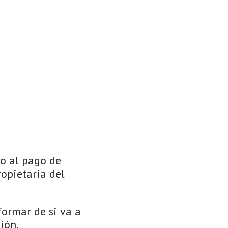
to al pago de
opietaria del
formar de si va a
ión.