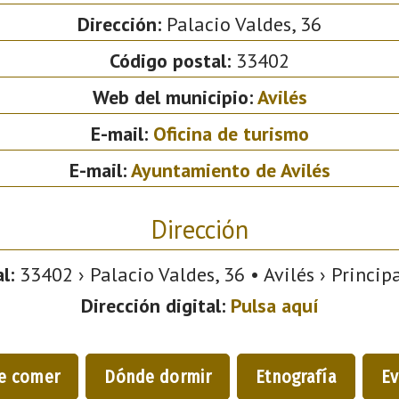
Dirección:
Palacio Valdes, 36
Código postal:
33402
Web del municipio:
Avilés
E-mail:
Oficina de turismo
E-mail:
Ayuntamiento de Avilés
Dirección
l:
33402 › Palacio Valdes, 36 • Avilés › Princip
Dirección digital:
Pulsa aquí
e comer
Dónde dormir
Etnografía
Ev