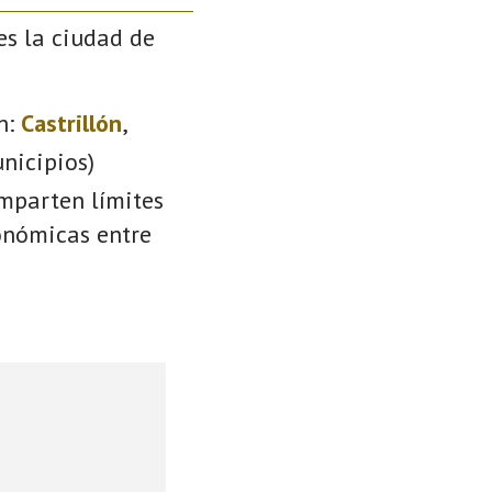
es la ciudad de
n:
Castrillón
,
nicipios)
omparten límites
conómicas entre