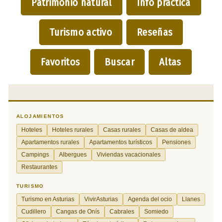
Patrimonio natural
Info práctica
Turismo activo
Reseñas
Favoritos
Buscar
Altas