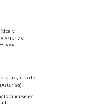
ítica y
de Asturias
 España |
onsulto y escritor
Asturias).
doctorándose en
dad.