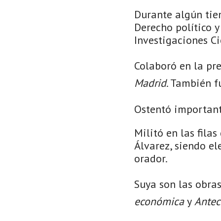
Durante algún tie
Derecho político 
Investigaciones Ci
Colaboró en la pr
Madrid
. También f
Ostentó important
Militó en las fil
Álvarez, siendo el
orador.
Suya son las obras
económica
y
Antec