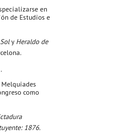
specializarse en
ión de Estudios e
 Sol
y
Heraldo de
rcelona.
.
e Melquiades
Congreso como
ictadura
tuyente: 1876.