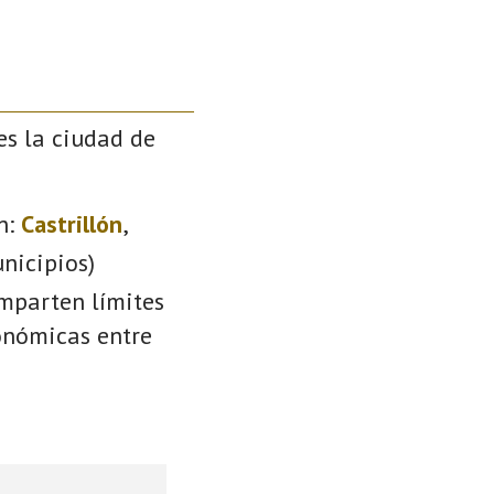
es la ciudad de
n:
Castrillón
,
nicipios)
omparten límites
conómicas entre