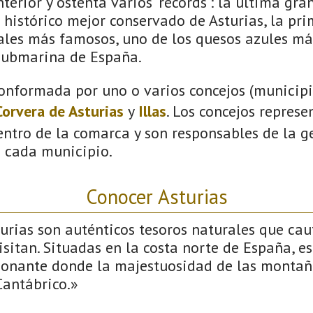
terior y ostenta varios ‘récords': la última gra
 histórico mejor conservado de Asturias, la pri
vales más famosos, uno de los quesos azules má
submarina de España.
onformada por uno o varios concejos (municipio
Corvera de Asturias
y
Illas
. Los concejos represe
ntro de la comarca y son responsables de la ge
n cada municipio.
Conocer Asturias
urias son auténticos tesoros naturales que cau
isitan. Situadas en la costa norte de España, e
ionante donde la majestuosidad de las montañ
Cantábrico.»