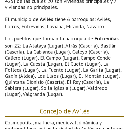
425) de las cuales 20 son viviendas principales y 7
viviendas no principales.
El municipio de
Avilés
tiene 6 parroquias: Avilés,
Corros, Entreviñas, Laviana, Miranda, Navarro.
Los pueblos que forman la parroquia de
Entreviñas
son 22: La Atalaya (Lugar), Atrás (Casería), Bastián
(Casería), La Cabianca (Lugar), Caleyo (Casería),
Caliero (Lugar), El Campo (Lugar), Campo Conde
(Lugar), La Cuesta (Lugar), El Cueto (Lugar), La
Folleca (Lugar), La Fuente (Lugar), La Garita (Lugar),
Gaxín (Aldea), Los Llaos (Lugar), El Montán (Lugar),
Quintana Dionisio (Casería), El Rey (Casería), La
Sablera (Lugar), So la Iglesia (Lugar), Valdredo
(Lugar), Valgranda (Lugar).
Concejo de Avilés
Cosmopolita, marinera, medieval, dinámica y
metropolitana, así es la ciudad de Avilés y su entorno.