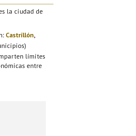
es la ciudad de
n:
Castrillón
,
nicipios)
omparten límites
conómicas entre