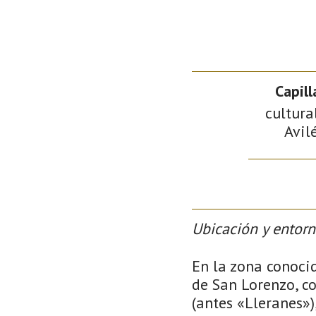
Capil
cultura
Avilé
Ubicación y entor
En la zona conoci
de San Lorenzo, c
(antes «Lleranes»)