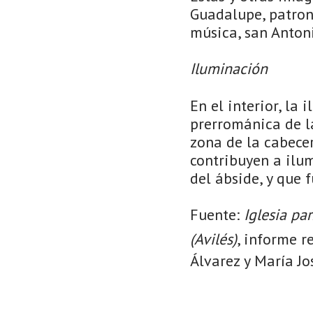
Guadalupe, patron
música, san Antoni
Iluminación
En el interior, la
prerrománica de l
zona de la cabecer
contribuyen a ilum
del ábside, y que 
Fuente:
Iglesia pa
(Avilés)
, informe r
Álvarez y María Jo