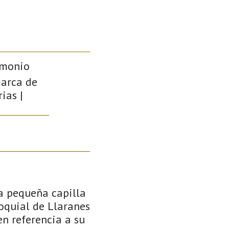
imonio
marca de
rias |
a pequeña capilla
oquial de Llaranes
en referencia a su