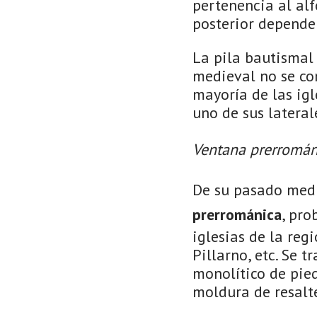
pertenencia al alf
posterior dependen
La pila bautismal
medieval no se con
mayoría de las igle
uno de sus lateral
Ventana prerromán
De su pasado medi
prerrománica
, pr
iglesias de la reg
Pillarno, etc. Se
monolítico de pie
moldura de resalt