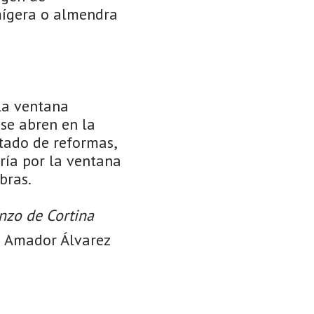
mígera o almendra
 la ventana
se abren en la
ltado de reformas,
aría por la ventana
bras.
enzo de Cortina
io Amador Álvarez