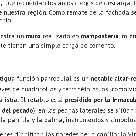
,
que recuerdan los arcos ciegos de descarga, 
e nuestra región. Como remate de la fachada s
rio.
estra un
muro
realizado en
mampostería
, mien
rte tienen una simple carga de cemento.
tigua función parroquial es un
notable altar-r
eves de cuadrifolias y tetrapétalas, así como vi
ristía. El retablo está
presidido por la Inmacu
o del pecado
): en las peanas laterales se sitúan
la parrilla y la palma, instrumentos y símbolos
enes dignifican las paredes de la capilla: la Vi