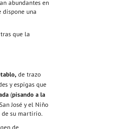
tan abundantes en
e dispone una
tras que la
etablo,
de trazo
des y espigas que
lada
(
pisando a la
 San José y el Niño
 de su martirio.
rgen de