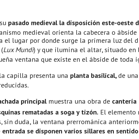
 su
pasado medieval la disposición este-oeste del
tianismo medieval orienta la cabecera o ábside 
ia el lugar por donde surge la primera luz del d
 (
Lux Mundi
) y que ilumina el altar, situado en 
eña ventana que existe en el ábside de toda ig
la capilla presenta una
planta basilical,
de una
educidas.
achada principal
muestra una obra de
cantería
squinas rematadas a soga y tizón.
El elemento m
s, sin duda, la ventana prerrománica anteriorm
 entrada se disponen varios sillares en sentido v