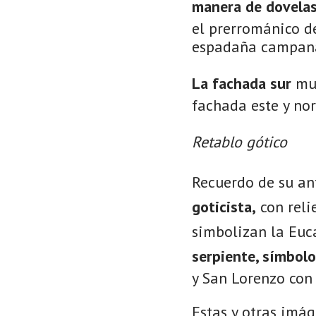
manera de dovelas
el prerrománico d
espadaña campana
La fachada sur
mu
fachada este y no
Retablo gótico
Recuerdo de su an
goticista,
con reli
simbolizan la Euca
serpiente, símbol
y San Lorenzo con 
Estas y otras imág