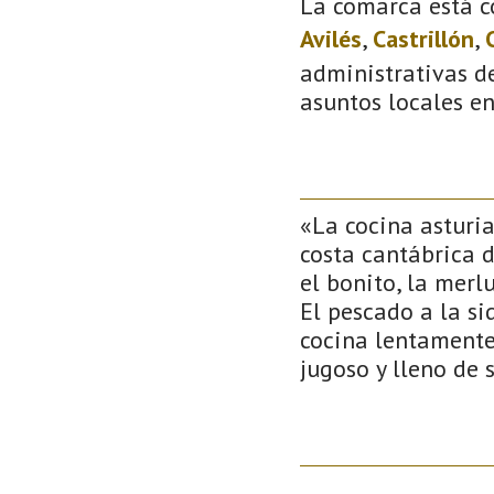
La comarca está c
Avilés
,
Castrillón
,
administrativas de
asuntos locales e
«La cocina asturi
costa cantábrica 
el bonito, la merl
El pescado a la si
cocina lentamente 
jugoso y lleno de 