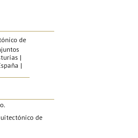
tónico de
njuntos
turias |
España |
o.
quitectónico de