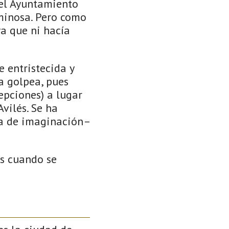
 el Ayuntamiento
minosa. Pero como
ya que ni hacía
 entristecida y
a golpea, pues
epciones) a lugar
vilés. Se ha
ta de imaginación–
es cuando se