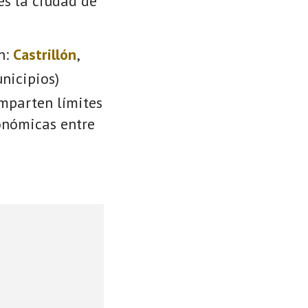
es la ciudad de
n:
Castrillón
,
nicipios)
omparten límites
conómicas entre