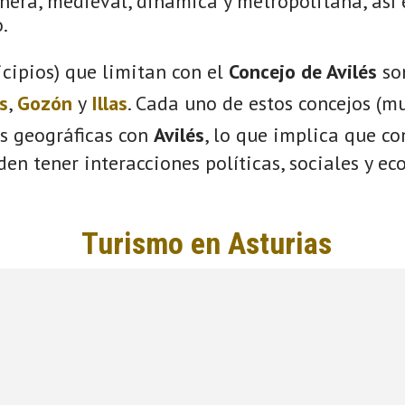
nera, medieval, dinámica y metropolitana, así 
.
cipios) que limitan con el
Concejo de Avilés
so
s
,
Gozón
y
Illas
. Cada uno de estos concejos (mu
s geográficas con
Avilés
, lo que implica que c
eden tener interacciones políticas, sociales y e