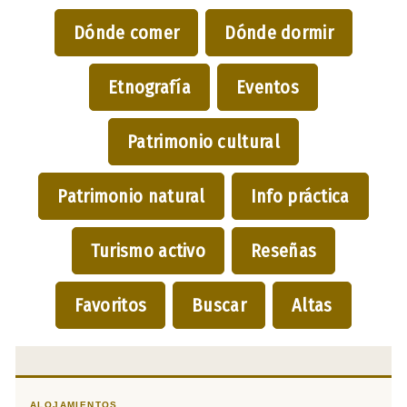
Dónde comer
Dónde dormir
Etnografía
Eventos
Patrimonio cultural
Patrimonio natural
Info práctica
Turismo activo
Reseñas
Favoritos
Buscar
Altas