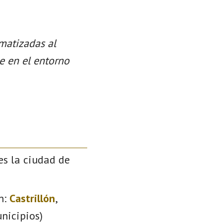
 matizadas al
se en el entorno
es la ciudad de
n:
Castrillón
,
nicipios)