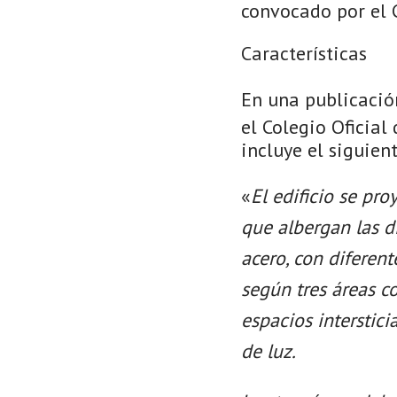
convocado por el C
Características
En una publicació
el Colegio Oficial
incluye el siguient
«
El edificio se pr
que albergan las di
acero, con diferen
según tres áreas co
espacios interstici
de luz.