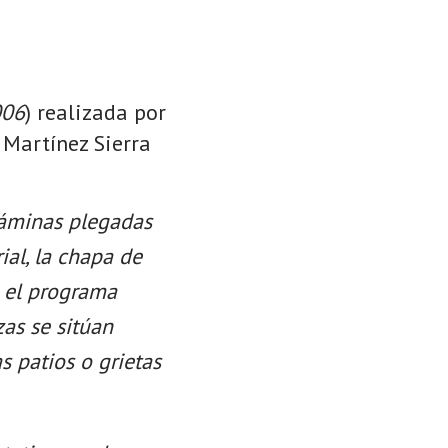
006
) realizada por
o Martínez Sierra
láminas plegadas
ial, la chapa de
e el programa
zas se sitúan
as patios o grietas