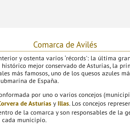
Comarca de Avilés
terior y ostenta varios ‘récords': la última gra
 histórico mejor conservado de Asturias, la pri
vales más famosos, uno de los quesos azules má
submarina de España.
onformada por uno o varios concejos (municipio
Corvera de Asturias
y
Illas
. Los concejos represe
ntro de la comarca y son responsables de la ge
n cada municipio.