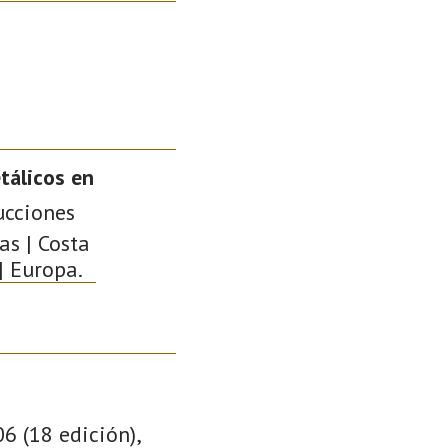
tálicos en
ucciones
as | Costa
| Europa.
06 (18 edición),