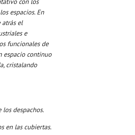
ntativo con los
los espacios. En
 atrás el
striales e
tos funcionales de
un espacio continuo
a, cristalando
e los despachos.
s en las cubiertas.