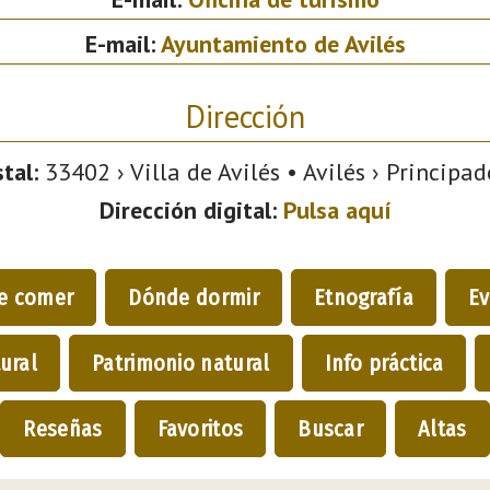
E-mail:
Ayuntamiento de Avilés
Dirección
tal:
33402 › Villa de Avilés • Avilés › Principad
Dirección digital:
Pulsa aquí
e comer
Dónde dormir
Etnografía
Ev
ural
Patrimonio natural
Info práctica
Reseñas
Favoritos
Buscar
Altas