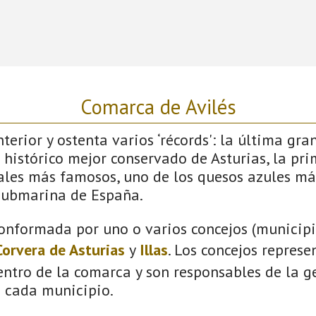
Comarca de Avilés
terior y ostenta varios ‘récords': la última gra
 histórico mejor conservado de Asturias, la pri
vales más famosos, uno de los quesos azules má
submarina de España.
onformada por uno o varios concejos (municipio
Corvera de Asturias
y
Illas
. Los concejos represe
ntro de la comarca y son responsables de la ge
n cada municipio.