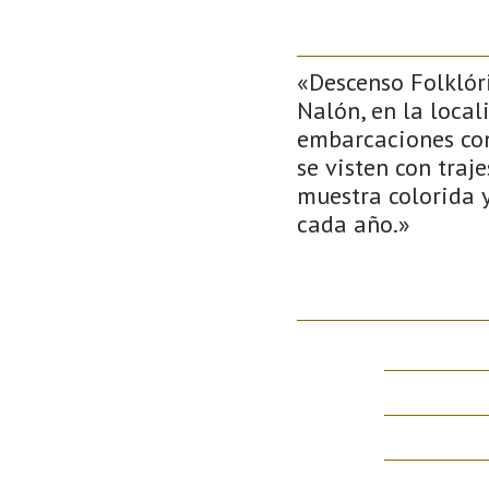
«Descenso Folklóri
Nalón, en la local
embarcaciones con 
se visten con traj
muestra colorida y
cada año.»