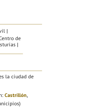
il |
 Centro de
sturias |
es la ciudad de
n:
Castrillón
,
nicipios)