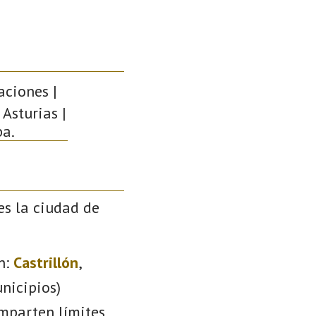
aciones |
 Asturias |
pa.
es la ciudad de
n:
Castrillón
,
nicipios)
omparten límites