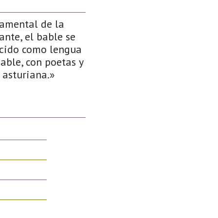
damental de la
nte, el bable se
ocido como lengua
bable, con poetas y
 asturiana.»