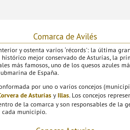
Comarca de Avilés
terior y ostenta varios ‘récords': la última gra
 histórico mejor conservado de Asturias, la pri
vales más famosos, uno de los quesos azules má
submarina de España.
onformada por uno o varios concejos (municipio
Corvera de Asturias
y
Illas
. Los concejos represe
ntro de la comarca y son responsables de la ge
n cada municipio.