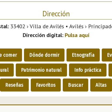
Dirección
tal:
33402 › Villa de Avilés • Avilés › Principad
Dirección digital:
Pulsa aquí
e comer
Dónde dormir
Etnografía
Ev
ural
Patrimonio natural
Info práctica
Reseñas
Favoritos
Buscar
Altas