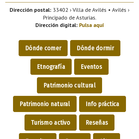
Dirección postal:
33402 › Villa de Avilés • Avilés ›
Principado de Asturias.
Dirección digital:
Pulsa aquí
Dónde comer
Dónde dormir
Etnografía
Eventos
Patrimonio cultural
Patrimonio natural
Info práctica
Turismo activo
Reseñas