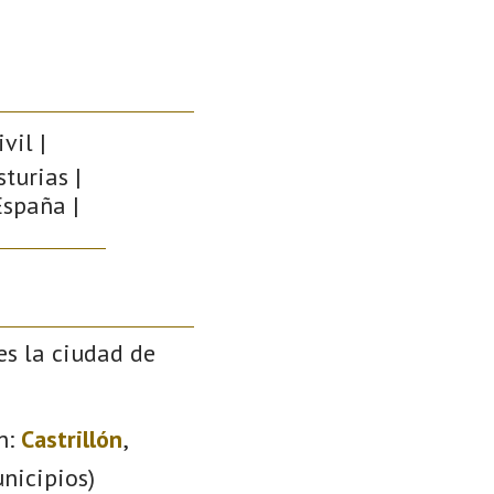
vil |
sturias |
España |
es la ciudad de
n:
Castrillón
,
nicipios)