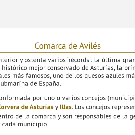
Comarca de Avilés
terior y ostenta varios ‘récords': la última gra
 histórico mejor conservado de Asturias, la pri
vales más famosos, uno de los quesos azules má
submarina de España.
onformada por uno o varios concejos (municipio
Corvera de Asturias
y
Illas
. Los concejos represe
ntro de la comarca y son responsables de la ge
n cada municipio.