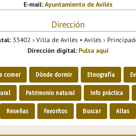
E-mail:
Ayuntamiento de Avilés
Dirección
tal:
33402 › Villa de Avilés • Avilés › Principad
Dirección digital:
Pulsa aquí
e comer
Dónde dormir
Etnografía
Ev
ural
Patrimonio natural
Info práctica
Reseñas
Favoritos
Buscar
Altas