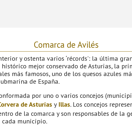
Comarca de Avilés
terior y ostenta varios ‘récords': la última gra
 histórico mejor conservado de Asturias, la pri
vales más famosos, uno de los quesos azules má
submarina de España.
onformada por uno o varios concejos (municipio
Corvera de Asturias
y
Illas
. Los concejos represe
ntro de la comarca y son responsables de la ge
n cada municipio.