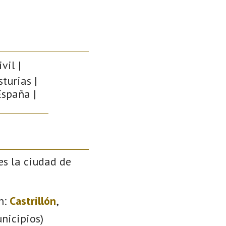
vil |
sturias |
España |
es la ciudad de
n:
Castrillón
,
nicipios)