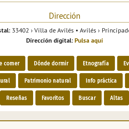
Dirección
tal:
33402 › Villa de Avilés • Avilés › Principad
Dirección digital:
Pulsa aquí
e comer
Dónde dormir
Etnografía
Ev
ural
Patrimonio natural
Info práctica
Reseñas
Favoritos
Buscar
Altas