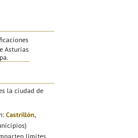
ficaciones
de Asturias
pa.
es la ciudad de
n:
Castrillón
,
nicipios)
omparten límites