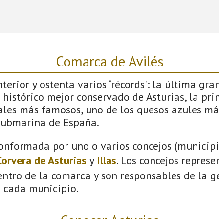
Comarca de Avilés
terior y ostenta varios ‘récords': la última gra
 histórico mejor conservado de Asturias, la pri
vales más famosos, uno de los quesos azules má
submarina de España.
onformada por uno o varios concejos (municipio
Corvera de Asturias
y
Illas
. Los concejos represe
ntro de la comarca y son responsables de la ge
n cada municipio.