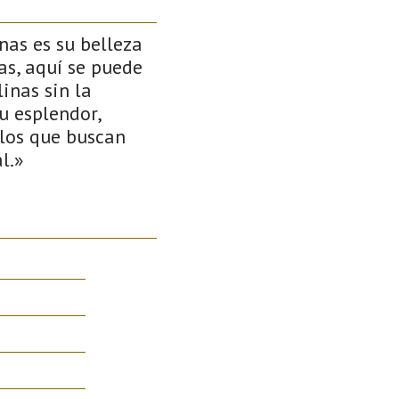
nas es su belleza
cas, aquí se puede
inas sin la
u esplendor,
llos que buscan
l.»