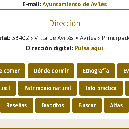
E-mail:
Ayuntamiento de Avilés
Dirección
tal:
33402 › Villa de Avilés • Avilés › Principad
Dirección digital:
Pulsa aquí
e comer
Dónde dormir
Etnografía
Ev
ural
Patrimonio natural
Info práctica
Reseñas
Favoritos
Buscar
Altas