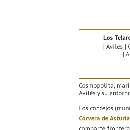
Los Telar
| Avilés |
| 
Cosmopolita, mari
Avilés y su entorno
Los concejos (muni
Corvera de Asturia
comparte frontera