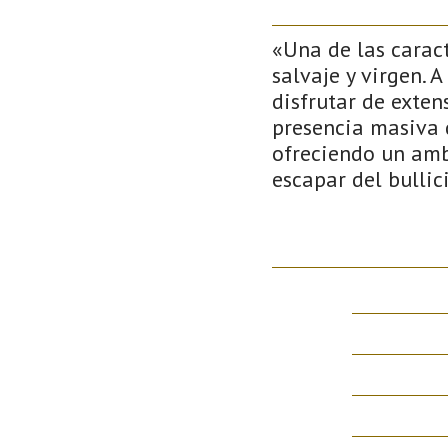
«Una de las caract
salvaje y virgen. 
disfrutar de exten
presencia masiva d
ofreciendo un amb
escapar del bullic