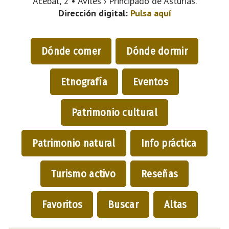
Acebal, 2 • Avilés › Principado de Asturias.
Dirección digital:
Pulsa aquí
Dónde comer
Dónde dormir
Etnografía
Eventos
Patrimonio cultural
Patrimonio natural
Info práctica
Turismo activo
Reseñas
Favoritos
Buscar
Altas