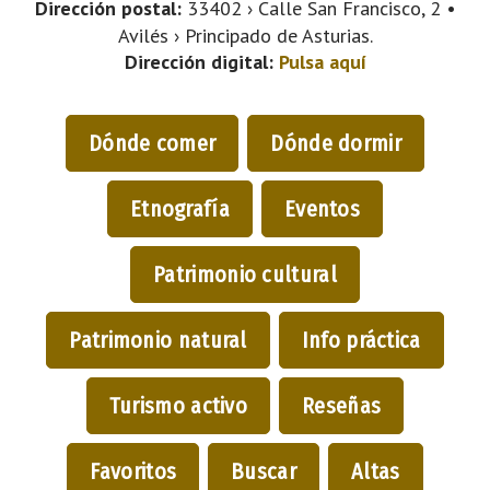
Dirección postal:
33402 › Calle San Francisco, 2 •
Avilés › Principado de Asturias.
Dirección digital:
Pulsa aquí
Dónde comer
Dónde dormir
Etnografía
Eventos
Patrimonio cultural
Patrimonio natural
Info práctica
Turismo activo
Reseñas
Favoritos
Buscar
Altas