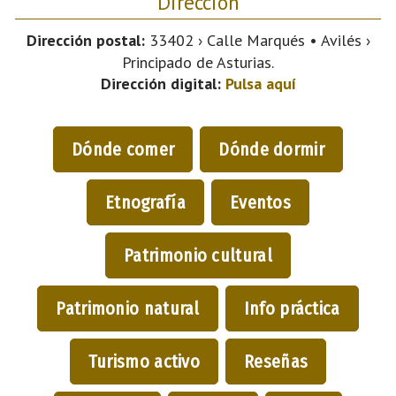
Dirección
Dirección postal:
33402 › Calle Marqués • Avilés ›
Principado de Asturias.
Dirección digital:
Pulsa aquí
Dónde comer
Dónde dormir
Etnografía
Eventos
Patrimonio cultural
Patrimonio natural
Info práctica
Turismo activo
Reseñas