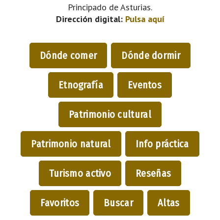
Principado de Asturias.
Dirección digital:
Pulsa aquí
Dónde comer
Dónde dormir
Etnografía
Eventos
Patrimonio cultural
Patrimonio natural
Info práctica
Turismo activo
Reseñas
Favoritos
Buscar
Altas