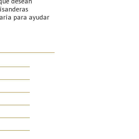
 que desean
uisanderas
naria para ayudar