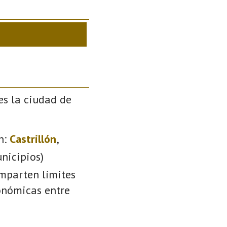
es la ciudad de
n:
Castrillón
,
nicipios)
omparten límites
conómicas entre