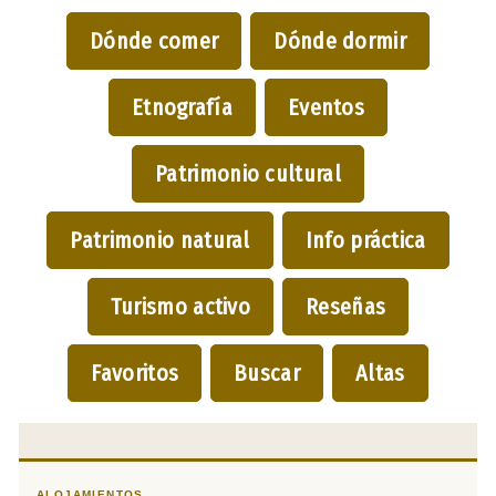
Dónde comer
Dónde dormir
Etnografía
Eventos
Patrimonio cultural
Patrimonio natural
Info práctica
Turismo activo
Reseñas
Favoritos
Buscar
Altas