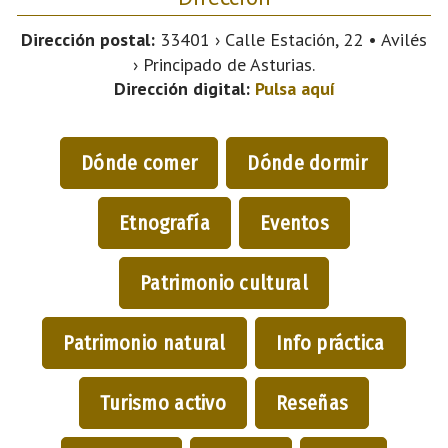
Dirección postal:
33401 › Calle Estación, 22 • Avilés
› Principado de Asturias.
Dirección digital:
Pulsa aquí
Dónde comer
Dónde dormir
Etnografía
Eventos
Patrimonio cultural
Patrimonio natural
Info práctica
Turismo activo
Reseñas