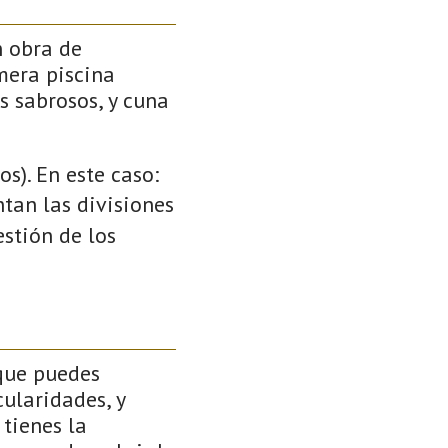
n obra de
mera piscina
s sabrosos, y cuna
s). En este caso:
ntan las divisiones
stión de los
que puedes
cularidades, y
 tienes la