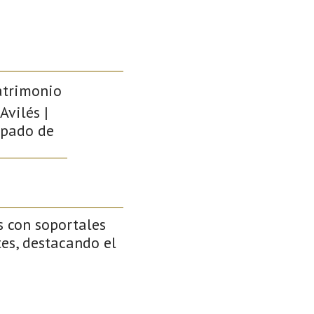
atrimonio
Avilés |
cipado de
s con soportales
tes, destacando el