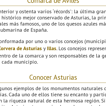
Comarca de Avilés
terior y ostenta varios ‘récords': la última gra
 histórico mejor conservado de Asturias, la pri
vales más famosos, uno de los quesos azules má
submarina de España.
onformada por uno o varios concejos (municipio
Corvera de Asturias
y
Illas
. Los concejos represe
ntro de la comarca y son responsables de la ge
n cada municipio.
Conocer Asturias
lgunos ejemplos de los monumentos naturales 
ias. Cada uno de ellos tiene su encanto y parti
an la riqueza natural de esta hermosa región. Si