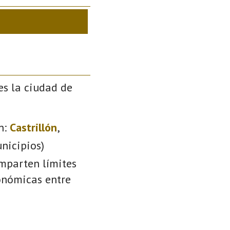
es la ciudad de
n:
Castrillón
,
nicipios)
omparten límites
conómicas entre