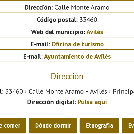
Dirección:
Calle Monte Aramo
Código postal:
33460
Web del municipio:
Avilés
E-mail:
Oficina de turismo
E-mail:
Ayuntamiento de Avilés
Dirección
l:
33460 › Calle Monte Aramo • Avilés › Princip
Dirección digital:
Pulsa aquí
e comer
Dónde dormir
Etnografía
Ev