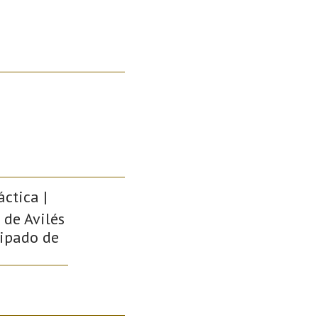
ctica |
 de Avilés
ncipado de