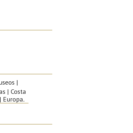
useos |
as | Costa
| Europa.