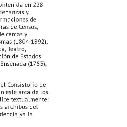
ontenida en 228
rdenanzas y
irmaciones de
uras de Censos,
e cercas y
smas (1804-1892),
a, Teatro,
ción de Estados
 Ensenada (1753),
el Consistorio de
en este arca de los
, dice textualmente:
os archibos del
idencia ya la