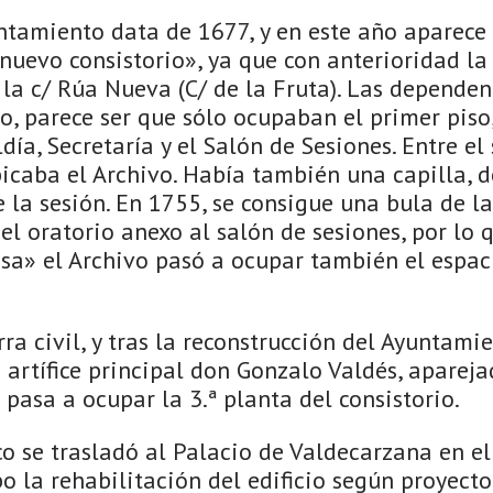
untamiento data de 1677, y en este año aparec
nuevo consistorio», ya que con anterioridad la
 la c/ Rúa Nueva (C/ de la Fruta). Las depende
io, parece ser que sólo ocupaban el primer piso,
día, Secretaría y el Salón de Sesiones. Entre el
ubicaba el Archivo. Había también una capilla, 
 la sesión. En 1755, se consigue una bula de l
 el oratorio anexo al salón de sesiones, por lo 
osa» el Archivo pasó a ocupar también el espac
ra civil, y tras la reconstrucción del Ayuntamie
 artífice principal don Gonzalo Valdés, apareja
pasa a ocupar la 3.ª planta del consistorio.
co se trasladó al Palacio de Valdecarzana en e
bo la rehabilitación del edificio según proyecto