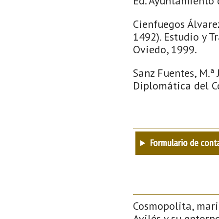
Ed. Ayuntamiento d
Cienfuegos Álvare
1492). Estudio y T
Oviedo, 1999.
Sanz Fuentes, M.ª J
Diplomática del Co
Formulario de cont
Cosmopolita, mari
Avilés y su entorno