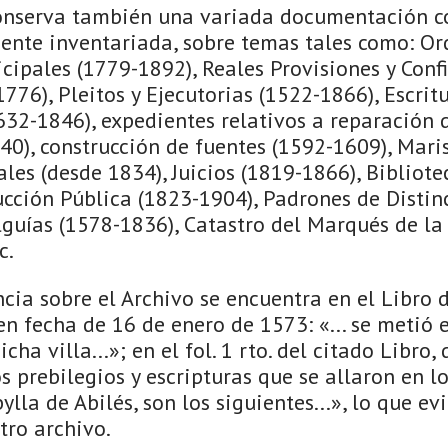
conserva también una variada documentación c
mente inventariada, sobre temas tales como: O
ipales (1779-1892), Reales Provisiones y Conf
1776), Pleitos y Ejecutorias (1522-1866), Escrit
632-1846), expedientes relativos a reparación d
40), construcción de fuentes (1592-1609), Mari
es (desde 1834), Juicios (1819-1866), Bibliotec
ucción Pública (1823-1904), Padrones de Distin
lguías (1578-1836), Catastro del Marqués de la
c.
cia sobre el Archivo se encuentra en el Libro d
 en fecha de 16 de enero de 1573: «... se metió 
icha villa...»; en el fol. 1 rto. del citado Libro
os prebilegios y escripturas que se allaron en l
ylla de Abilés, son los siguientes...», lo que ev
tro archivo.