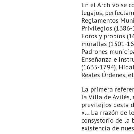
En el Archivo se 
legajos, perfecta
Reglamentos Munic
Privilegios (1386-
Foros y propios (1
murallas (1501-16
Padrones municipal
Enseñanza e Instr
(1635-1794), Hida
Reales Órdenes, et
La primera referen
la Villa de Avilés,
previlejios desta d
«... La rrazón de l
consystorio de la b
existencia de nues