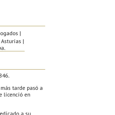
bogados |
 Asturias |
pa.
846.
y más tarde pasó a
e licenció en
dedicado a su