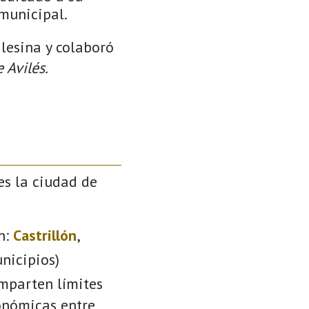
 municipal.
ilesina y colaboró
 Avilés.
es la ciudad de
n:
Castrillón
,
nicipios)
omparten límites
conómicas entre