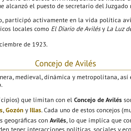
ue alcanzó el puesto de secretario del Juzgado
, participó activamente en la vida política av
dicos locales como
El Diario de Avilés
y
La Luz de
iciembre de 1923.
Concejo de Avilés
nera, medieval, dinámica y metropolitana, así 
.
cipios) que limitan con el
Concejo de Avilés
so
s
,
Gozón
y
Illas
. Cada uno de estos concejos (mu
s geográficas con
Avilés
, lo que implica que c
eden tener interacciones políticas, sociales y e