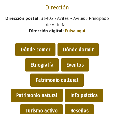
Dirección
Dirección postal:
33402 › Aviles • Avilés › Principado
de Asturias.
Dirección digital:
Pulsa aquí
Dónde comer
Dónde dormir
Etnografía
Eventos
Patrimonio cultural
Patrimonio natural
Info práctica
Turismo activo
Reseñas